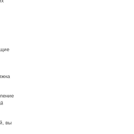
их
ющие
лжна
вление
ый
й, вы