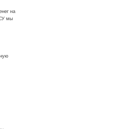
енег на
НСУ мы
ьную