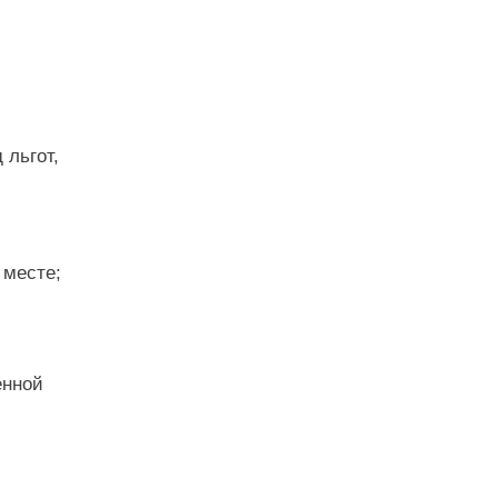
 льгот,
 месте;
енной