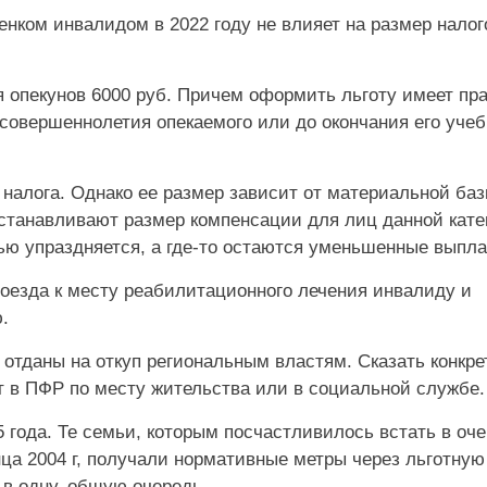
енком инвалидом в 2022 году не влияет на размер налог
я опекунов 6000 руб. Причем оформить льготу имеет пр
совершеннолетия опекаемого или до окончания его учеб
о налога. Однако ее размер зависит от материальной ба
устанавливают размер компенсации для лиц данной кате
тью упраздняется, а где-то остаются уменьшенные выпла
оезда к месту реабилитационного лечения инвалиду и
.
отданы на откуп региональным властям. Сказать конкрет
ут в ПФР по месту жительства или в социальной службе.
года. Те семьи, которым посчастливилось встать в оч
нца 2004 г, получали нормативные метры через льготную
 в одну, общую очередь.