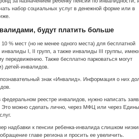
онд за назначением ребенку пенсии по инвалидности, 
учать набор социальных услуг в денежной форме или в
иже.
валидами, будут платить больше
 10 % мест (но не менее одного места) для бесплатной
нвалиды I, II групп, а также инвалиды III группы, име
му передвижению. Также бесплатно парковаться могут
и) детей-инвалидов.
опознавательный знак «Инвалид». Информация о них до
дов.
 федеральном реестре инвалидов, нужно написать зая
 Это можно сделать лично, через МФЦ или через Един
слуг.
мер надбавки к пенсии ребенка-инвалида слишком низки
обращение главе региона и просить ее увеличить.