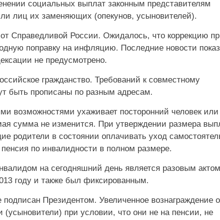
менении социальных выплат законным представителям
или лиц их заменяющих (опекунов, усыновителей).
 от Справедливой России. Ожидалось, что коррекцию п
годную поправку на инфляцию. Последние новости показ
дексации не предусмотрено.
ссийское гражданство. Требований к совместному
ут быть прописаны по разным адресам.
ыми возможностями ухаживает посторонний человек или
емая сумма не изменится. При утверждении размера вып
щие родители в состоянии оплачивать уход самостоятел
 пенсия по инвалидности в полном размере.
нвалидом на сегодняшний день является разовым актом
013 году и также был фиксированным.
 подписан Президентом. Увеличенное вознаграждение о
 (усыновители) при условии, что они не на пенсии, не