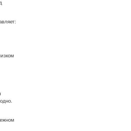
д
авляет:
лизком
я
одно.
нежном