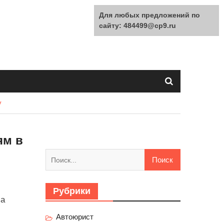
Для любых предложений по
сайту: 484499@cp9.ru
у
ям в
Найти:
Рубрики
за
Автоюрист