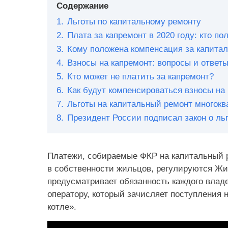
Содержание
1.
Льготы по капитальному ремонту
2.
Плата за капремонт в 2020 году: кто по
3.
Кому положена компенсация за капита
4.
Взносы на капремонт: вопросы и ответ
5.
Кто может не платить за капремонт?
6.
Как будут компенсироваться взносы на
7.
Льготы на капитальный ремонт многок
8.
Президент России подписал закон о ль
Платежи, собираемые ФКР на капитальный р
в собственности жильцов, регулируются Жи
предусматривает обязанность каждого влад
оператору, который зачисляет поступления 
котле».