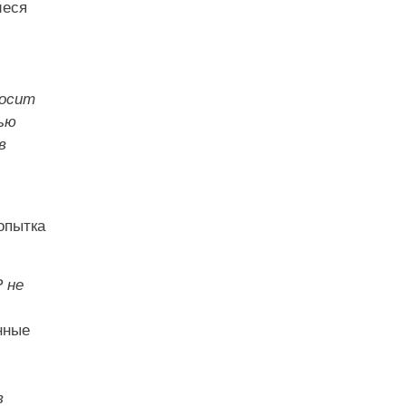
иеся
носит
ью
в
опытка
 не
нные
в