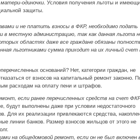
 матери-одиночки
. Условия получения льготы и имеющ
оциальной защиты.
вами и не платить взносы в ФКР, необходимо подать
 и в местную администрацию, так как данная льгота 
которых областях даже все граждане обязаны полност
енная льготниками сумма приходит на их личный счет 
перечисленных оснований? Нет, категории граждан, не
тказаться от взносов на капитальный ремонт законно. П
ным расходам на оплату пени и штрафов.
монт, если ранее перечисленных средств на счет ФКР
е, будут выполнены даже при условии недостаточного
в. Для их реализации привлекаются средства, накопле
ые линии банков. Размер взносов жильцов от этого не
олг.
ми на общедомовой ремонт, если он не был включен 