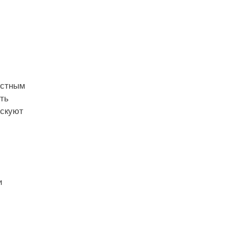
естным
ть
искуют
и