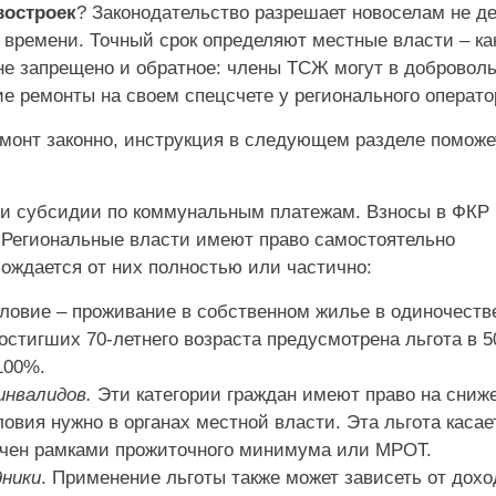
востроек
? Законодательство разрешает новоселам не д
 времени. Точный срок определяют местные власти – ка
 не запрещено и обратное: члены ТСЖ могут в добровол
е ремонты на своем спецсчете у регионального операто
премонт законно, инструкция в следующем разделе поможе
 и субсидии по коммунальным платежам. Взносы в ФКР 
 Региональные власти имеют право самостоятельно
бождается от них полностью или частично:
словие – проживание в собственном жилье в одиночеств
остигших 70-летнего возраста предусмотрена льгота в 5
100%.
инвалидов.
Эти категории граждан имеют право на сниж
ловия нужно в органах местной власти. Эта льгота касае
ничен рамками прожиточного минимума или МРОТ.
дники
. Применение льготы также может зависеть от дохо