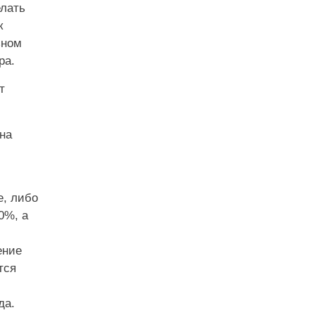
елать
к
ьном
ра.
т
на
е, либо
0%, а
ение
тся
да.