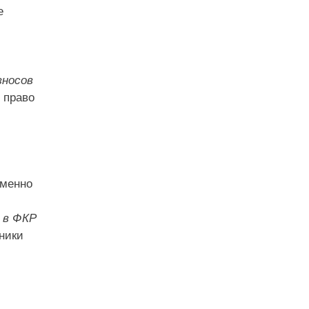
е
зносов
 право
еменно
 в ФКР
нники