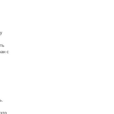
му
ть
зан с
ь.
это