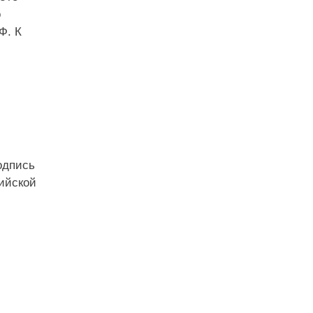
о
Ф. К
одпись
сийской