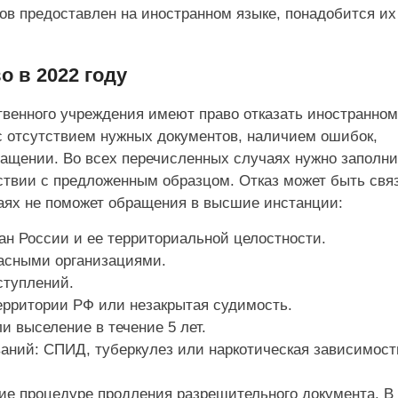
в предоставлен на иностранном языке, понадобится их
о в 2022 году
твенного учреждения имеют право отказать иностранно
с отсутствием нужных документов, наличием ошибок,
ращении. Во всех перечисленных случаях нужно заполни
тствии с предложенным образцом. Отказ может быть свя
аях не поможет обращения в высшие инстанции:
ан России и ее территориальной целостности.
пасными организациями.
ступлений.
ерритории РФ или незакрытая судимость.
и выселение в течение 5 лет.
аний: СПИД, туберкулез или наркотическая зависимост
ие процедуре продления разрешительного документа. В 