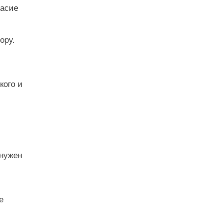
ласие
ору.
кого и
 нужен
е