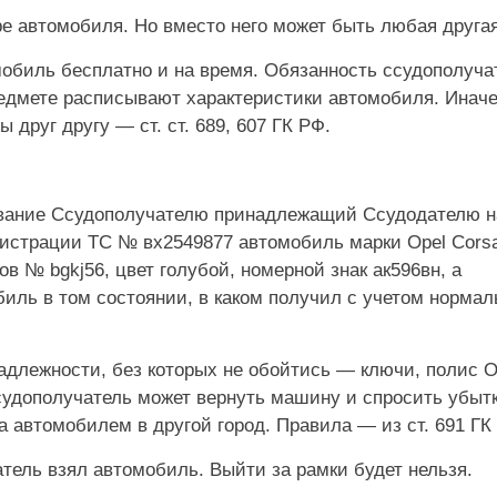
е автомобиля. Но вместо него может быть любая друга
обиль бесплатно и на время. Обязанность ссудополуч
предмете расписывают характеристики автомобиля. Инач
 друг другу — ст. ст. 689, 607 ГК РФ.
ование Ссудополучателю принадлежащий Ссудодателю н
егистрации ТС № вх2549877 автомобиль марки Opel Cors
зов № bgkj56, цвет голубой, номерной знак ак596вн, а
иль в том состоянии, в каком получил с учетом нормал
адлежности, без которых не обойтись — ключи, полис 
ссудополучатель может вернуть машину и спросить убытк
а автомобилем в другой город. Правила — из ст. 691 ГК
атель взял автомобиль. Выйти за рамки будет нельзя.