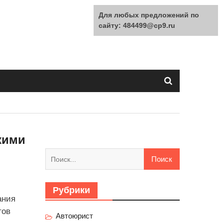
Для любых предложений по
сайту: 484499@cp9.ru
кими
Найти:
Рубрики
ания
тов
Автоюрист