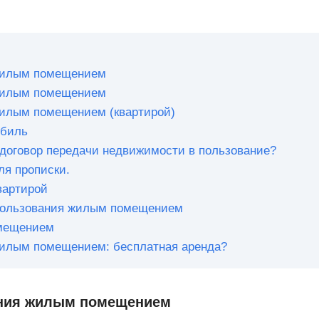
 жилым помещением
 жилым помещением
жилым помещением (квартирой)
обиль
 договор передачи недвижимости в пользование?
ля прописки.
вартирой
 пользования жилым помещением
омещением
жилым помещением: бесплатная аренда?
ания жилым помещением