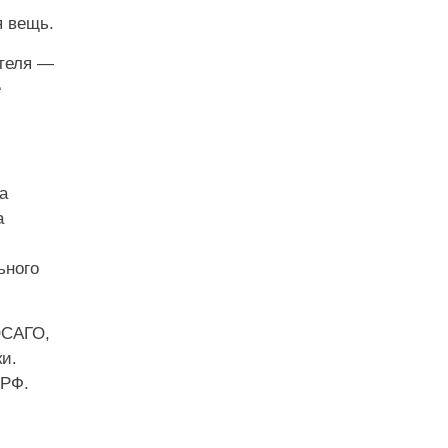
я вещь.
ателя —
е
а
a
ьного
ОСАГО,
и.
 РФ.