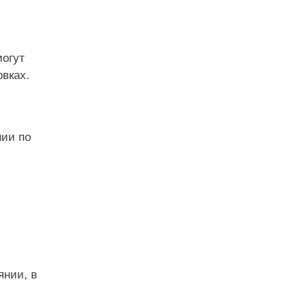
могут
вках.
нии по
янии, в