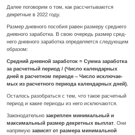
Далее поговорим о том, как рас­счи­ты­ва­ют­ся
декретные в 2022 году.
Раз­мер днев­но­го по­со­бия равен раз­ме­ру сред­не­го
днев­но­го за­ра­бот­ка. В свою оче­редь раз­мер сред­
не­го днев­но­го за­ра­бот­ка опре­де­ля­ет­ся сле­ду­ю­щим
об­ра­зом:
Сред­ний днев­ной за­ра­бо­ток = Сумма за­ра­бот­ка
за рас­чет­ный пе­ри­од / (Число ка­лен­дар­ных
дней в рас­чет­ном пе­ри­о­де – Число ис­клю­ча­е­
мых из рас­чет­но­го пе­ри­о­да ка­лен­дар­ных дней).
Осталось разобраться с тем, что такое расчетный
период и какие периоды из него исключаются.
Законодательно
закреплен минимальный и
максимальный размер декретных выплат
. Они
напрямую
зависят от размера минимальной