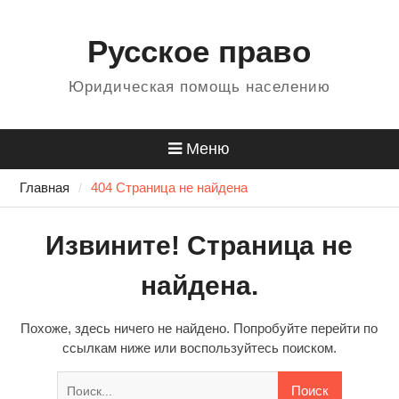
Перейти
Для любых предложений по
к
Русское право
сайту: 484499@cp9.ru
содержанию
Юридическая помощь населению
Меню
Главная
404 Страница не найдена
Извините! Страница не
найдена.
Похоже, здесь ничего не найдено. Попробуйте перейти по
ссылкам ниже или воспользуйтесь поиском.
Найти: