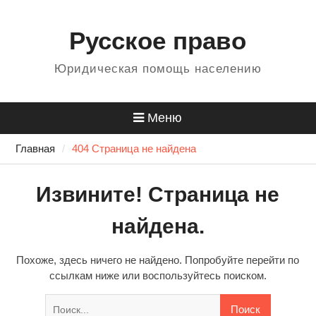
Перейти
Для любых предложений по
к
Русское право
сайту: 484499@cp9.ru
содержанию
Юридическая помощь населению
Меню
Главная
404 Страница не найдена
Извините! Страница не
найдена.
Похоже, здесь ничего не найдено. Попробуйте перейти по
ссылкам ниже или воспользуйтесь поиском.
Найти: