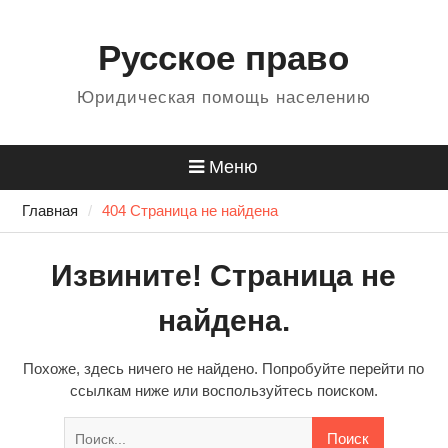
Перейти
Для любых предложений по
к
Русское право
сайту: 484499@cp9.ru
содержанию
Юридическая помощь населению
Меню
Главная
404 Страница не найдена
Извините! Страница не
найдена.
Похоже, здесь ничего не найдено. Попробуйте перейти по
ссылкам ниже или воспользуйтесь поиском.
Найти: