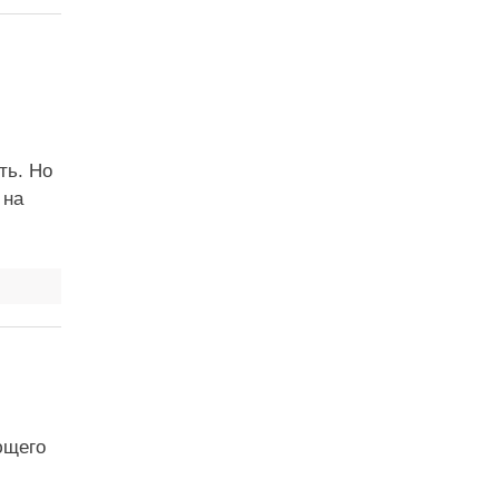
ть. Но
 на
ющего