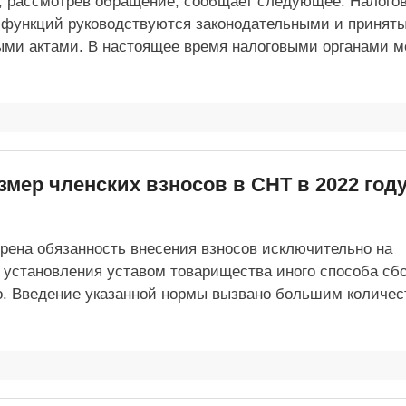
а, рассмотрев обращение, сообщает следующее. Налого
 функций руководствуются законодательными и принят
ми актами. В настоящее время налоговыми органами м
змер членских взносов в СНТ в 2022 год
трена обязанность внесения взносов исключительно на
 установления уставом товарищества иного способа сб
о. Введение указанной нормы вызвано большим количе