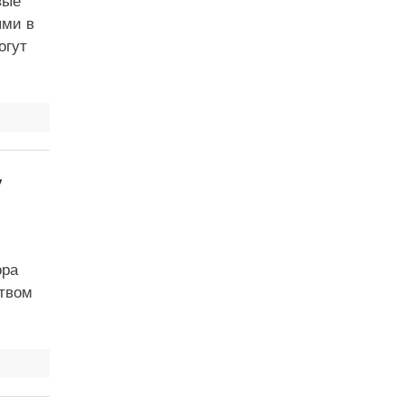
вые
ыми в
огут
у
ора
ством