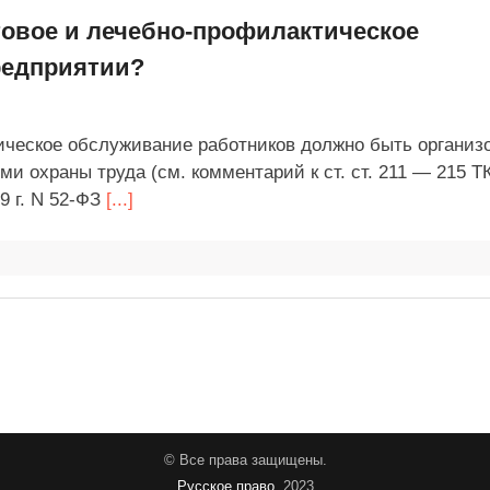
товое и лечебно-профилактическое
редприятии?
ическое обслуживание работников должно быть организ
и охраны труда (см. комментарий к ст. ст. 211 — 215 ТК
9 г. N 52-ФЗ
[...]
© Все права защищены.
Русское право
, 2023