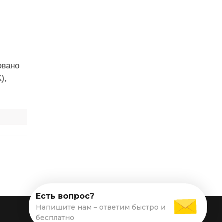
овано
),