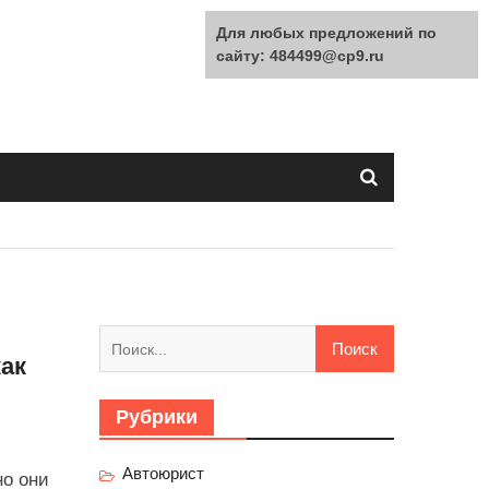
Для любых предложений по
сайту: 484499@cp9.ru
Найти:
как
Рубрики
Автоюрист
но они